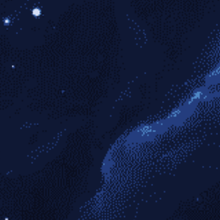
数据合规卓越平台
平台顺利通过 GDPR 与 ISO 多项认证，建立技术
安全新标准。
版本更新记录 · 按时间分组查看
每次更新内容一目了然，龙8官网不断打磨细节，提升体验。