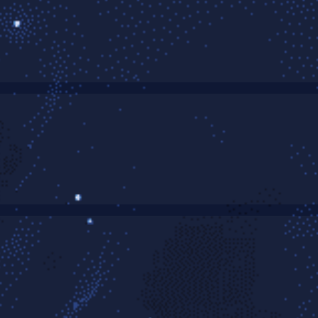
育数据、赛事资讯等服务。具体内容可能因运营策略进行相应调
有害内容
何形式的违法行为
平台数据或干扰系统运行
、设计等内容均属平台或合作方合法所有，未经授权禁止任何形
当行为，龙8官网平台有权中止其服务，恕不另行通知。
律。如用户使用服务过程中产生纠纷，应向平台所在地法院提起
欢迎通过以下方式与我们联系：