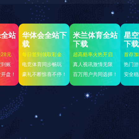
pot.com
荣誉与成就
 在多个国际赛事科技平台评比中脱颖而出，持续提升安全性与