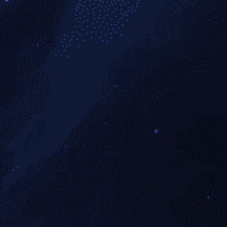
备共享。
为自动适配内容。
手效率。
国)用户常用系统设置。