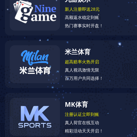
我们提供包括实时比分、体
四、用户行为规范
不得发布非法、敏感或
不得借助本平台从事任
不得利用技术手段破坏
五、知识产权
平台所有文字、图像、数据
六、服务终止
若用户违反平台规定或存在不
七、法律责任与适用
协议适用中华人民共和国法
八、联系方式
如对本协议有疑问或建议，