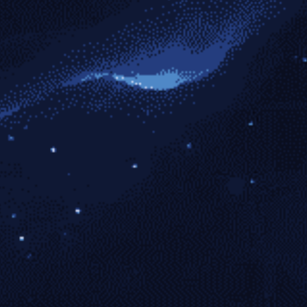
v6.3.0 · 2025年10月
推出多端数据同步，浏览记录与个性设置跨设
智能推荐系统优化，结合龙8官网平台用户行
新增教学专栏，视频+图文讲解提升新用户上
小屏设备适配更新，界面展示更清晰。
v6.2.0 · 2025年8月
新增实时关注榜单，便于掌握高热度赛事。
用户成长系统上线，等级机制展示更直观。
夜间模式优化，适配龙8在线登录官网-龙8(中
筛选条件优化，支持联赛快速定位。
v6.1.3 · 2025年6月
更新赛事推送机制，数据加载更快。
关键词高亮检索功能上线，搜索更便捷。
提升老旧设备兼容性，视觉显示更统一。