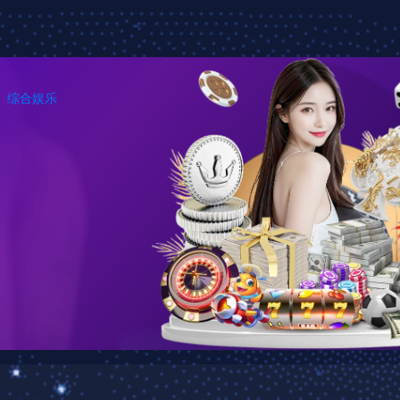
App下载
公司介绍
体育看点
隐私政策
实时的体育赛事内容，在保障服务体验的同时，我们高度重视个人隐
头像等基础资料
、分辨率、唯一标识等