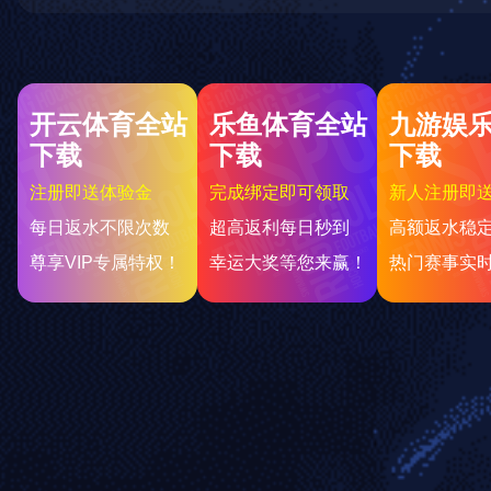
五、信息保护措施
平台采用多重防护机制确保龙8在
HTTPS 加密传输
权限分级与访问控制
系统审计与异常行为识别
六、用户权利
您拥有以下数据权利：
访问、更正、删除个人信息
申请注销账户或停止使用服务
关闭授权功能如位置服务或通
七、未成年人保护
我们不会面向 14 周岁以下用