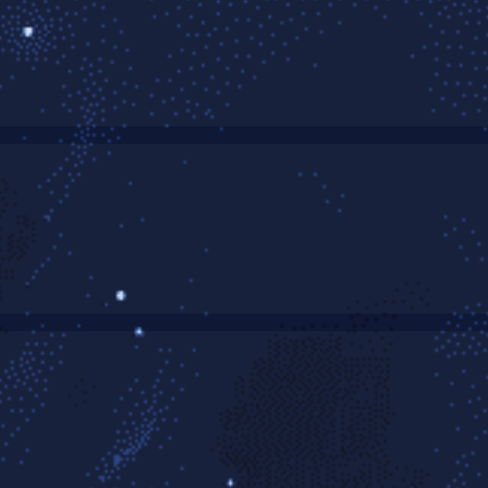
留时间、偏好设置等
验
务
，仅在以下情况下共享：
、云服务）合作时
调取