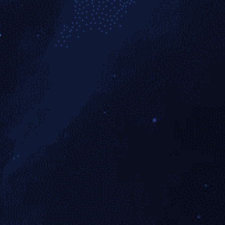
最具用户满意度平台
年度数据科技应用奖
多维度平台运营数据
与交互表现，龙8在线登录官网-龙8(中国)通过数据还原真实的