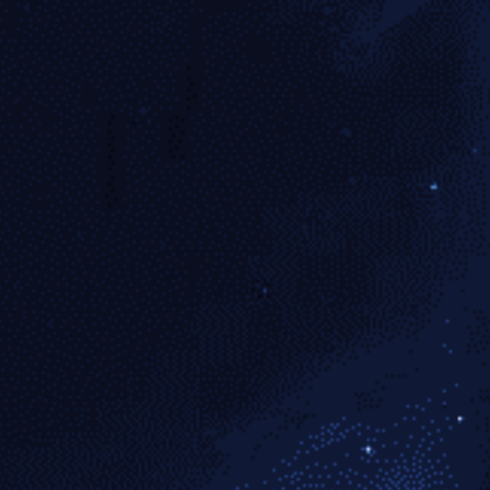
八、隐私政策的更新
当本政策有重大调整时，我们将
九、联系我们
如有任何隐私相关的问题，请发送邮件至：
龙8官网 致力