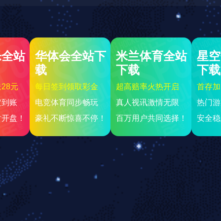
线登录官网-龙8(中国)服务中您的数据安全，包括但不限于：
知
户提供注册服务。如发现未成年人信息，我们将及时删除。如您是监护