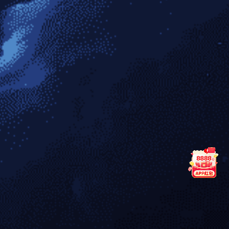
等领域屡获殊荣。