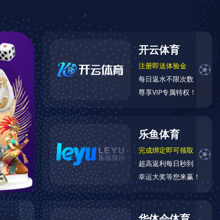
注册入口
私保护。